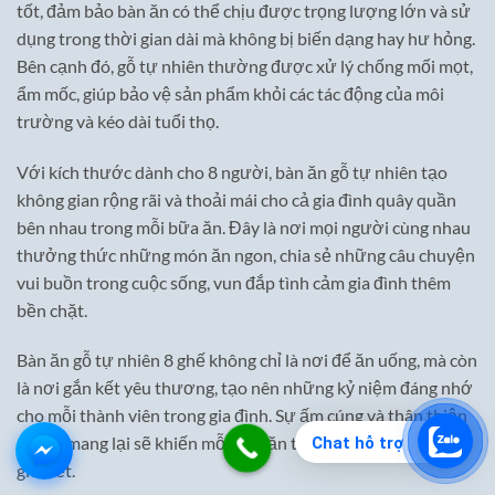
tốt, đảm bảo bàn ăn có thể chịu được trọng lượng lớn và sử
dụng trong thời gian dài mà không bị biến dạng hay hư hỏng.
Bên cạnh đó, gỗ tự nhiên thường được xử lý chống mối mọt,
ẩm mốc, giúp bảo vệ sản phẩm khỏi các tác động của môi
trường và kéo dài tuổi thọ.
Với kích thước dành cho 8 người, bàn ăn gỗ tự nhiên tạo
không gian rộng rãi và thoải mái cho cả gia đình quây quần
bên nhau trong mỗi bữa ăn. Đây là nơi mọi người cùng nhau
thưởng thức những món ăn ngon, chia sẻ những câu chuyện
vui buồn trong cuộc sống, vun đắp tình cảm gia đình thêm
bền chặt.
Bàn ăn gỗ tự nhiên 8 ghế không chỉ là nơi để ăn uống, mà còn
là nơi gắn kết yêu thương, tạo nên những kỷ niệm đáng nhớ
cho mỗi thành viên trong gia đình. Sự ấm cúng và thân thiện
mà nó mang lại sẽ khiến mỗi bữa ăn trở nên ý nghĩa hơn bao
Chat hỗ trợ
giờ hết.