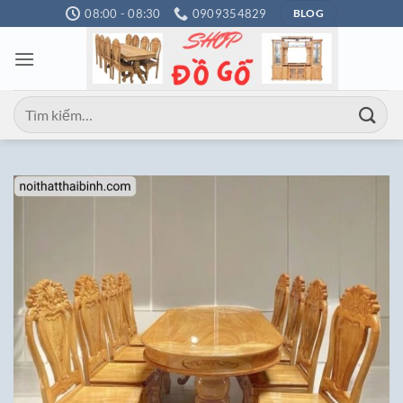
Bỏ
08:00 - 08:30
0909354829
BLOG
qua
nội
dung
Tìm
kiếm: