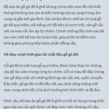
Bộ bàn ăn gỗ gõ đỏ 8 ghế không chỉ là một món đồ nội thất
thông thường mà còn là biểu tượng của sự sang trọng, ấm
cúng và gắn kết gia đình. Sản phẩm được chế tác từ loại gỗ
gõ đỏ quý hiếm, nổi tiếng với độ bền bỉ vượt trội, vân gỗ sắc
nét và màu sắc ấm áp tự nhiên. Chính những đặc tính này đã
tạo nên một bộ bàn ăn hoàn hảo, góp phần tô điểm cho
không gian phòng bếp thêm phần đẳng cấp.
Vẻ đẹp vượt thời gian từ chất liệu gỗ gõ đỏ:
Gỗ gõ đỏ là một loại gỗ quý hiếm, được khai thác từ những
cây gỗ lâu năm trong rừng tự nhiên. Gỗ có màu đỏ đặc trưng,
vân gỗ đẹp mắt với những đường vân sắc nét, uyển chuyển.
Đặc biệt, gỗ gõ đỏ có độ bền rất cao, khả năng chống mối
mọt, cong vênh tốt, ít bị ảnh hưởng bởi thời tiết và độ ẩm.
Nhờ vậy, bộ bàn ăn gỗ gõ đỏ 8 ghế có thể sử dụng trong thời
gian dài mà vẫn giữ được vẻ đẹp như mới. Không chỉ vậy,