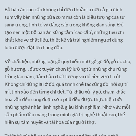
Bộ bàn ăn cao cấp không chỉ đơn thuần là nơi cả gia đình
sum vầy bên những bữa cơm mà còn là biểu tượng của sự
sang trọng, tinh tế và đẳng cấp trong không gian sống. Để
tạo nên một bộ bàn ăn xứng tầm “cao cấp”, những tiêu chí
khắt khe về chất liệu, thiết kế và trải nghiệm người dùng
luôn được đặt lên hàng đầu.
Về chất liệu, những loại gỗ quý hiếm như gỗ gõ đỏ, gỗ óc chó,
gỗ hương… được tuyển chọn kỹ lưỡng từ những khu rừng
trồng lâu năm, đảm bảo chất lượng và độ bền vượt trội.
Không chỉ dừng lại ở đó, quá trình chế tác cũng đòi hỏi sự tỉ
mỉ, tinh xảo đến từng chi tiết. Từ khâu xử lý gỗ, chạm khắc
hoa văn đến công đoạn sơn phủ đều được thực hiện bởi
những nghệ nhân lành nghề, giàu kinh nghiệm. Nhờ vậy, mỗi
sản phẩm đều mang trong mình giá trị nghệ thuật cao, thể
hiện sự tâm huyết và tài hoa của người thợ.
Thiết kế của bộ bàn ăn cao cấp mang đậm dấu ấn nghệ