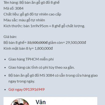
Tên hàng: Bộ bàn ăn gỗ gõ đỏ 8 ghế
là:
tại
Mã số: 3084
33,500,000₫.
là:
Chất liệu: gỗ gõ đỏ tự nhiên cao cấp
29,500,000₫.
Màu sắc: màu gỗ tự nhiên
Kích thước: bàn 1m9x95cm + 8 ghế gỗ chất lượng.
Giá bán:
Bộ bàn 8 ghế=
33,500,000đ
giảm còn= 29,500,000đ
Kính mặt bàn 8 ly= 1,800,000đ
Giao hàng TPHCM miễn phí
Giao hàng các tỉnh có phí tùy theo xa gần.
Bộ bàn ăn gỗ gõ đỏ MS 3084 có sẵn trong cửa hàng giao
ngay trong ngày.
Gọi ngay 0913916949