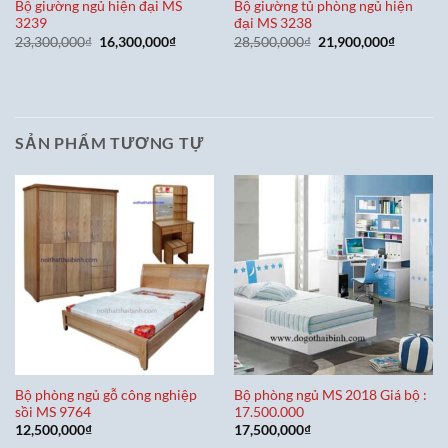
Bộ giường ngủ hiện đại MS
Bộ giường tủ phòng ngủ hiện
3239
đại MS 3238
Giá
Giá
Giá
Giá
23,300,000
₫
16,300,000
₫
28,500,000
₫
21,900,000
₫
gốc
hiện
gốc
hiện
là:
tại
là:
tại
23,300,000₫.
là:
28,500,000₫.
là:
16,300,000₫.
21,900,0
SẢN PHẨM TƯƠNG TỰ
Bộ phòng ngủ gỗ công nghiệp
Bộ phòng ngủ MS 2018 Giá bộ :
sồi MS 9764
17.500.000
12,500,000
₫
17,500,000
₫