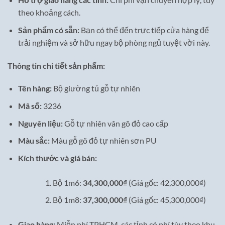
theo khoảng cách.
Sản phẩm có sẵn:
Bạn có thể đến trực tiếp cửa hàng để
trải nghiệm và sở hữu ngay bộ phòng ngủ tuyệt vời này.
Thông tin chi tiết sản phẩm:
Tên hàng:
Bộ giường tủ gỗ tự nhiên
Mã số:
3236
Nguyên liệu:
Gỗ tự nhiên vân gõ đỏ cao cấp
Màu sắc:
Màu gỗ gõ đỏ tự nhiên sơn PU
Kích thước và giá bán:
Bộ 1m6:
34,300,000₫
(Giá gốc: 42,300,000₫)
Bộ 1m8:
37,300,000₫
(Giá gốc: 45,300,000₫)
Giao hàng:
Miễn phí TPHCM, các tỉnh có phí tùy theo khu