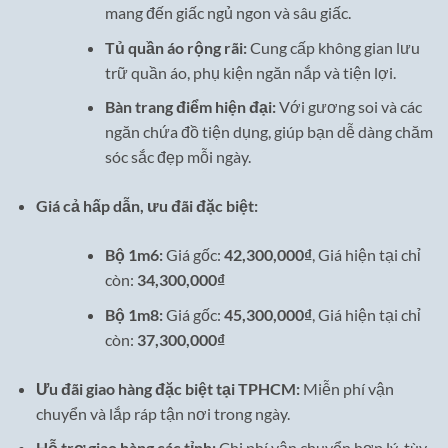
mang đến giấc ngủ ngon và sâu giấc.
Tủ quần áo rộng rãi:
Cung cấp không gian lưu
trữ quần áo, phụ kiện ngăn nắp và tiện lợi.
Bàn trang điểm hiện đại:
Với gương soi và các
ngăn chứa đồ tiện dụng, giúp bạn dễ dàng chăm
sóc sắc đẹp mỗi ngày.
Giá cả hấp dẫn, ưu đãi đặc biệt:
Bộ 1m6:
Giá gốc:
42,300,000₫
, Giá hiện tại chỉ
còn:
34,300,000₫
Bộ 1m8:
Giá gốc:
45,300,000₫
, Giá hiện tại chỉ
còn:
37,300,000₫
Ưu đãi giao hàng đặc biệt tại TPHCM:
Miễn phí vận
chuyển và lắp ráp tận nơi trong ngày.
Hỗ trợ giao hàng các tỉnh:
Chi phí vận chuyển hợp lý, tùy