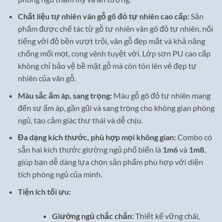
Chất liệu tự nhiên vân gỗ gõ đỏ tự nhiên cao cấp:
Sản
phẩm được chế tác từ gỗ tự nhiên vân gõ đỏ tự nhiên, nổi
tiếng với độ bền vượt trội, vân gỗ đẹp mắt và khả năng
chống mối mọt, cong vênh tuyệt vời. Lớp sơn PU cao cấp
không chỉ bảo vệ bề mặt gỗ mà còn tôn lên vẻ đẹp tự
nhiên của vân gỗ.
Màu sắc ấm áp, sang trọng:
Màu gỗ gõ đỏ tự nhiên mang
đến sự ấm áp, gần gũi và sang trọng cho không gian phòng
ngủ, tạo cảm giác thư thái và dễ chịu.
Đa dạng kích thước, phù hợp mọi không gian:
Combo có
sẵn hai kích thước giường ngủ phổ biến là
1m6
và
1m8
,
giúp bạn dễ dàng lựa chọn sản phẩm phù hợp với diện
tích phòng ngủ của mình.
Tiện ích tối ưu:
Giường ngủ chắc chắn:
Thiết kế vững chãi,