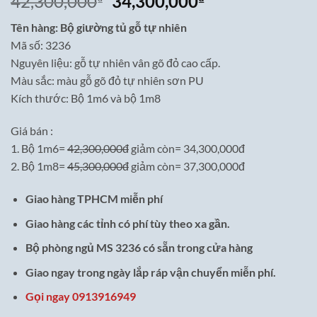
Giá
Giá
42,300,000
34,300,000
gốc
hiện
Tên hàng: Bộ giường tủ gỗ tự nhiên
là:
tại
Mã số: 3236
42,300,000₫.
là:
Nguyên liệu: gỗ tự nhiên vân gõ đỏ cao cấp.
34,300,000₫.
Màu sắc: màu gỗ gõ đỏ tự nhiên sơn PU
Kích thước: Bộ 1m6 và bộ 1m8
Giá bán :
1. Bộ 1m6=
42,300,000đ
giảm còn= 34,300,000đ
2. Bộ 1m8=
45,300,000đ
giảm còn= 37,300,000đ
Giao hàng TPHCM miễn phí
Giao hàng các tỉnh có phí tùy theo xa gần.
Bộ phòng ngủ MS 3236 có sẵn trong cửa hàng
Giao ngay trong ngày lắp ráp vận chuyển miễn phí.
Gọi ngay 0913916949