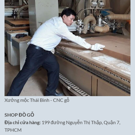
Xưởng mộc Thái Bình - CNC gỗ
SHOP ĐỒ GỖ
Địa chỉ cửa hàng:
199 đường Nguyễn Thị Thập, Quận 7,
TPHCM