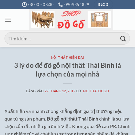
Bỏ
08:00 - 08:30
0909354829
BLOG
qua
nội
dung
Tìm
kiếm:
NỘI THẤT HIỆN ĐẠI
3 lý do để đồ gỗ nội thất Thái Bình là
lựa chọn của mọi nhà
ĐĂNG VÀO
29 THÁNG 12, 2019
BỞI
NOITHATDOGO
Xuất hiện và nhanh chóng khẳng định giá trị thương hiệu
qua từng sản phẩm.
Đồ gỗ nội thất Thái Bình
chính là sự lựa
chọn của rất nhiều gia đình Việt. Không quá đề cao PR. Chính
sự nghiêm túc và chất lượng trong từng sản phẩm đã khẳng