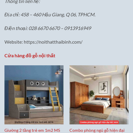
Thông tin liên hệ:
Địa chỉ: 458 – 460 Hậu Giang, Q 06, TPHCM.
Điện thoại: 028 6670 6670 – 0913916949
Website: https://noithatthaibinh.com/
Cửa hàng đồ gỗ nội thất
Giường 2 tầng trẻ em 1m2 MS
Combo phòng ngủ gỗ hiện đại