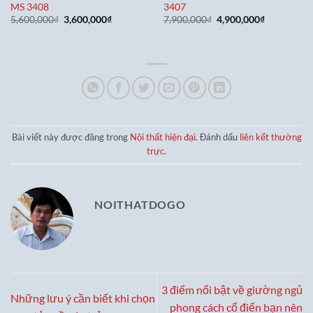
MS 3408
3407
Giá
Giá
Giá
Giá
5,600,000
₫
3,600,000
₫
7,900,000
₫
4,900,000
₫
gốc
hiện
gốc
hiện
là:
tại
là:
tại
5,600,000₫.
là:
7,900,000₫.
là:
3,600,000₫.
4,900,000₫
Bài viết này được đăng trong
Nội thất hiện đại
. Đánh dấu
liên kết thường
trực
.
NOITHATDOGO
3 điểm nổi bật về giường ngủ
Những lưu ý cần biết khi chọn
phong cách cổ điển bạn nên