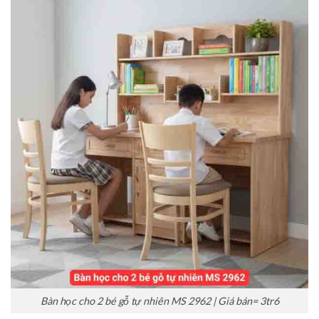
Bàn học cho 2 bé gỗ tự nhiên MS 2962 | Giá bán= 3tr6