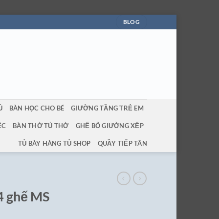
BLOG
Ủ
BÀN HỌC CHO BÉ
GIƯỜNG TẦNG TRẺ EM
ỆC
BÀN THỜ TỦ THỜ
GHẾ BỐ GIƯỜNG XẾP
TỦ BÀY HÀNG TỦ SHOP
QUẦY TIẾP TÂN
 4 ghế MS