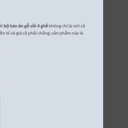
ột
bộ bàn ăn gỗ sồi 4 ghế
không chỉ là nơi cả
ền bỉ và giá cả phải chăng, sản phẩm này là