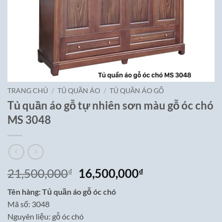
TRANG CHỦ
/
TỦ QUẦN ÁO
/
TỦ QUẦN ÁO GỖ
Tủ quần áo gỗ tự nhiên sơn màu gỗ óc chó
MS 3048
Giá
Giá
21,500,000
16,500,000
₫
₫
gốc
hiện
Tên hàng: Tủ quần áo gỗ óc chó
là:
tại
Mã số: 3048
21,500,000₫.
là:
Nguyên liệu: gỗ óc chó
16,500,000₫.