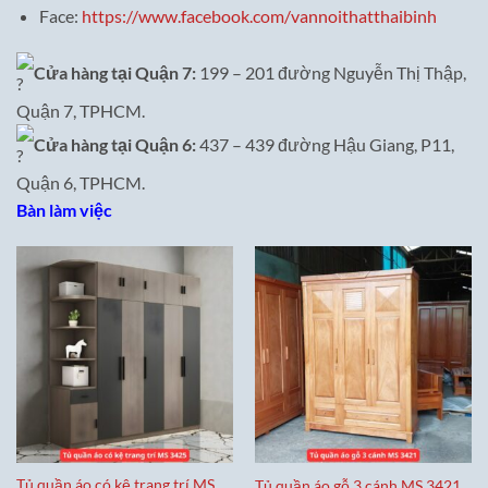
Face:
https://www.facebook.com/vannoithatthaibinh
Cửa hàng tại Quận 7:
199 – 201 đường Nguyễn Thị Thập,
Quận 7, TPHCM.
Cửa hàng tại Quận 6:
437 – 439 đường Hậu Giang, P11,
Quận 6, TPHCM.
Bàn làm việc
Tủ quần áo có kệ trang trí MS
Tủ quần áo gỗ 3 cánh MS 3421