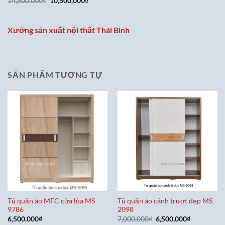
Giá
Giá
14,500,000
₫
10,500,000
₫
là:
tại
gốc
hiện
10,500,000₫.
là:
là:
tại
8,500,000
14,500,000₫.
là:
10,500,000₫.
Xưởng sản xuất nội thất Thái Bình
SẢN PHẨM TƯƠNG TỰ
Tủ quần áo MFC cửa lùa MS
Tủ quần áo cánh trượt đẹp MS
9786
2098
Giá
Giá
6,500,000
₫
7,000,000
₫
6,500,000
₫
gốc
hiện